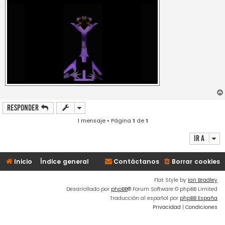
Responder
1 mensaje • Página
1
de
1
Ir a
Inicio
Índice general
Contáctanos
Borrar cookies
Flat Style by
Ian Bradley
Desarrollado por
phpBB
® Forum Software © phpBB Limited
Traducción al español por
phpBB España
Privacidad
|
Condiciones