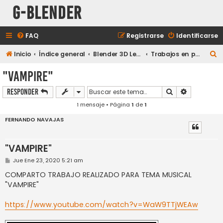
G-Blender
FAQ
Registrarse
Identificarse
B
Inicio
Índice general
Blender 3D Legacy
Trabajos en progreso
u
"VAMPIRE"
s
Buscar
Búsqueda a
Responder
c
1 mensaje • Página
1
de
1
a
r
FERNANDO NAVAJAS
"VAMPIRE"
M
Jue Ene 23, 2020 5:21 am
e
n
COMPARTO TRABAJO REALIZADO PARA TEMA MUSICAL
s
"VAMPIRE"
a
j
e
https://www.youtube.com/watch?v=WaW9TTjWEAw