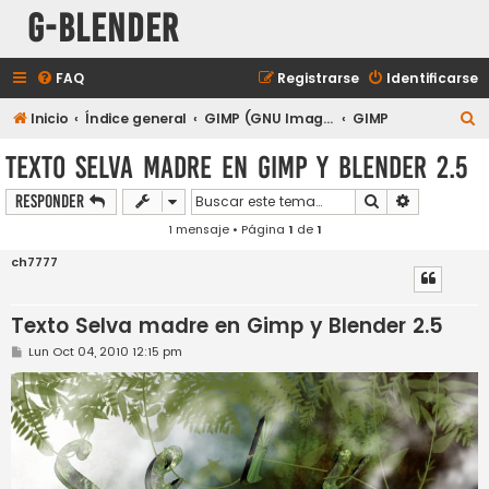
G-Blender
FAQ
Registrarse
Identificarse
B
Inicio
Índice general
GIMP (GNU Image Manipulation Program)
GIMP
u
Texto Selva madre en Gimp y Blender 2.5
s
Buscar
Búsqueda a
Responder
c
1 mensaje • Página
1
de
1
a
r
ch7777
Texto Selva madre en Gimp y Blender 2.5
M
Lun Oct 04, 2010 12:15 pm
e
n
s
a
j
e