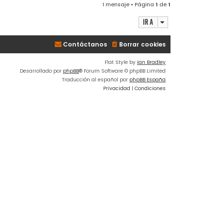
1 mensaje • Página
1
de
1
r
i
Ir a
b
a
Contáctanos
Borrar cookies
Flat Style by
Ian Bradley
Desarrollado por
phpBB
® Forum Software © phpBB Limited
Traducción al español por
phpBB España
Privacidad
|
Condiciones