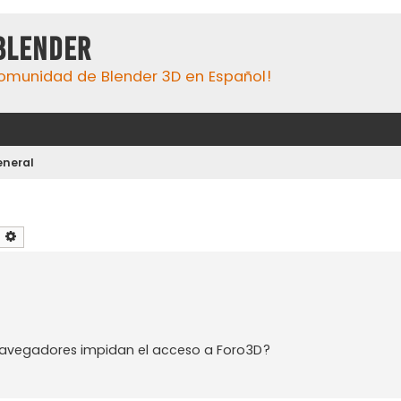
Blender
omunidad de Blender 3D en Español!
eneral
uscar
Búsqueda avanzada
navegadores impidan el acceso a Foro3D?