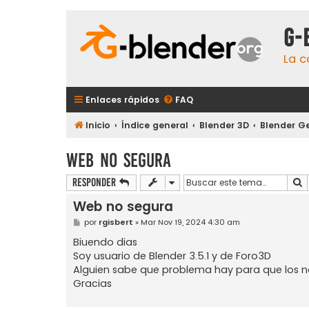
G-
La c
Enlaces rápidos
FAQ
Inicio
Índice general
Blender 3D
Blender G
Web no segura
B
Responder
Web no segura
M
por
rgisbert
»
Mar Nov 19, 2024 4:30 am
e
n
Biuendo dias
s
Soy usuario de Blender 3.5.1 y de Foro3D
a
j
Alguien sabe que problema hay para que los 
e
Gracias