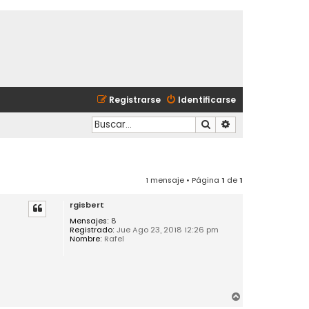
Registrarse
Identificarse
Buscar
Búsqueda avanzad
1 mensaje • Página
1
de
1
rgisbert
Mensajes:
8
Registrado:
Jue Ago 23, 2018 12:26 pm
Nombre:
Rafel
A
r