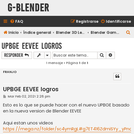
G-Blender
FAQ
Registrarse
Identificarse
B
Inicio
Índice general
Blender 3D Legacy
Blender Game Engine y 3D interactivo
u
UPBGE EEVEE logros
s
Buscar
Búsqueda a
Responder
c
1 mensaje • Página
1
de
1
a
r
FRANJO
UPBGE EEVEE logros
M
Mar Feb 02, 2021 2:28 pm
e
n
Esto es lo que se puede hacer con el nuevo UPBGE basado
s
en la nueva version de Blender EEVEE
a
j
e
Aqui estan unos videos
https://mega.nz/folder/sc4ymRgL#g7ET416ZdmiSYy_yPno