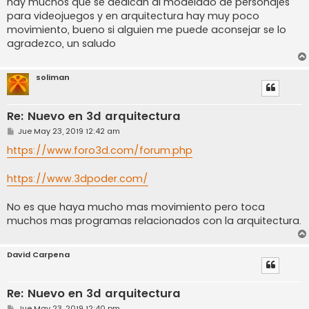
hay muchos que se dedican al modelado de personajes
para videojuegos y en arquitectura hay muy poco
movimiento, bueno si alguien me puede aconsejar se lo
agradezco, un saludo
soliman
Re: Nuevo en 3d arquitectura
M
Jue May 23, 2019 12:42 am
e
n
https://www.foro3d.com/forum.php
s
a
j
https://www.3dpoder.com/
e
No es que haya mucho mas movimiento pero toca
muchos mas programas relacionados con la arquitectura.
David Carpena
Re: Nuevo en 3d arquitectura
M
Jue May 23, 2019 12:40 pm