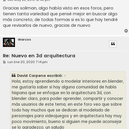
e
n
Gracias soliman, algo había visto en esos foros, pero
s
tienen tanta variedad que pensé mejor en buscar algo
a
j
más concreto, de todas formas si es lo que hay tendré
e
que revisarlos de nuevo, gracias de nuevo
Warcos
Re: Nuevo en 3d arquitectura
M
Lun Ene 20, 2020 7:14 pm
e
n
s
David Carpena
escribió:
↑
a
j
Hola, estoy aprendiendo a modelar interiores en blender,
e
me gustaría saber si hay alguna comunidad de habla
hispana que se enfoque en la arquitectura 3d, con
blender claro, para poder aprender, compartir y conocer
más usuarios de este tema, en este foro veo que sobre
todo hay muchos que se dedican al modelado de
personajes para videojuegos y en arquitectura hay muy
poco movimiento, bueno si alguien me puede aconsejar
se lo agradezco, un saludo