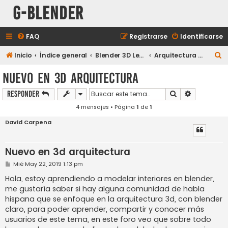
G-Blender
FAQ
Registrarse
Identificarse
B
Inicio
Índice general
Blender 3D Legacy
Arquitectura e Infografía
u
Nuevo en 3d arquitectura
s
Buscar
Búsqueda a
Responder
c
4 mensajes • Página
1
de
1
a
r
David Carpena
Nuevo en 3d arquitectura
M
Mié May 22, 2019 1:13 pm
e
n
Hola, estoy aprendiendo a modelar interiores en blender,
s
me gustaría saber si hay alguna comunidad de habla
a
j
hispana que se enfoque en la arquitectura 3d, con blender
e
claro, para poder aprender, compartir y conocer más
usuarios de este tema, en este foro veo que sobre todo