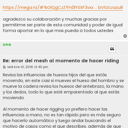
https://mega.nz/#!kOIQgCJZ!Fn0lYSXF3vxx ... bVtUczazu8
agradezco su colaboración y muchas gracias por
permitirme ser parte de esta comunidad y poder de igual
forma aportar en lo que mas pueda a todos ustedes
D4rB
Re: error del mesh al momento de hacer riding
M
Mié Ene 10, 2018 12:40 pm
e
n
Revisa las influencias de huesos hijos del que estás
s
movendo, en este casi si mueves el hueso del hombro y se
a
j
mueve la cadera revisa los huesos del antebrazo, la mano
e
y los dedos, todo lo que esté emparentado al que estás
moviendo.
Al momento de hacer rigging yo prefiero hacer las
influencias a mano, no es tan rápido pero es más seguro
que hacerlo automático y luego andar buscando el
motivo de casos como el que describes, además de que