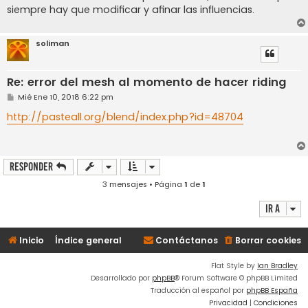
siempre hay que modificar y afinar las influencias.
soliman
Re: error del mesh al momento de hacer riding
M
Mié Ene 10, 2018 6:22 pm
e
n
http://pasteall.org/blend/index.php?id=48704
s
a
j
e
Responder
3 mensajes • Página
1
de
1
Ir a
Inicio
Índice general
Contáctanos
Borrar cookies
Flat Style by
Ian Bradley
Desarrollado por
phpBB
® Forum Software © phpBB Limited
Traducción al español por
phpBB España
Privacidad
|
Condiciones