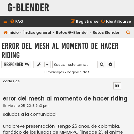
G-Blender
FAQ
Registrarse
Identificarse
B
Inicio
Índice general
Retos G-Blender
Retos Blender
u
error del mesh al momento de hacer
s
riding
c
a
Buscar
Búsqueda a
Responder
r
3 mensajes • Página
1
de
1
carlosjos
error del mesh al momento de hacer riding
M
Vie Ene 05, 2018 9:10 pm
e
n
saludos a la comunidad.
s
a
j
una breve presentación.. tengo 26 años, de colombia,
e
fanático de los juegos de MMORPG "lineage 2", el anime