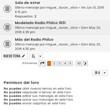
Sala de estar
Último mensaje por
miguel_duran_silva
«
Vie Jun 01, 2018
6:15 pm
Respuestas:
2
Modelado Radio Philco 1931
Último mensaje por
miguel_duran_silva
«
Dom May 20,
2018 4:38 pm
Más del Radio Philco
Último mensaje por
miguel_duran_silva
«
Dom May 20,
2018 4:35 pm
Nuevo Tema
Página
1
de
42
834 temas
1
2
3
4
5
…
42
Siguiente
Ir a
Permisos del foro
No puedes
abrir nuevos temas en este Foro
No puedes
responder a temas en este Foro
No puedes
editar sus mensajes en este Foro
No puedes
borrar sus mensajes en este Foro
No puedes
enviar adjuntos en este Foro