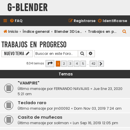
G-Blender
FAQ
Registrarse
Identificarse
B
Inicio
Índice general
Blender 3D Legacy
Trabajos en progreso
u
Trabajos en progreso
s
Buscar
Búsqueda avanzada
Nuevo Tema
c
a
Página
1
de
42
834 temas
1
2
3
4
5
…
42
Siguiente
r
Temas
"VAMPIRE"
Último mensaje por
FERNANDO NAVAJAS
«
Jue Ene 23, 2020
5:21 am
Teclado raro
Último mensaje por
jm00092
«
Dom Nov 03, 2019 7:24 am
Casita de muñecas
Último mensaje por
soliman
«
Lun Sep 16, 2019 12:05 pm