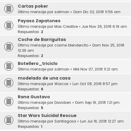
Cartas poker
Último mensaje por
soliman
«
Dom Dic 02, 2018 11:56 am
Payaso Zapatones
Último mensaje por
Max Creative
«
Jue Nov 29, 2018 6:19 am
Respuestas:
2
Coche de Barriguitas
Último mensaje por
cosme blendercito
«
Dom Nov 25, 2018
12:36 am
Respuestas:
2
Botellero_triciclo
Último mensaje por
soliman
«
Mié Nov 07, 2018 11:21 am
modelado de una casa
Último mensaje por
Warcos
«
Lun Oct 08, 2018 8:57 pm
Respuestas:
6
Rana Gustavo
Último mensaje por
Davidzen
«
Dom Sep 16, 2018 1:21 pm
Respuestas:
5
Star Wars Suicidal Rescue
Último mensaje por
Santiagosa
«
Lun Jul 16, 2018 12:27 am
Respuestas:
1