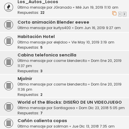
Los_Autos_Locos
Último mensaje por
JGranado
«
Mié Jun 19, 2019 11:10 am
Respuestas:
22
1
2
Corto animación Blender eevee
Último mensaje por
kurtys400
«
Dom Jun 16, 2019 9:27 am
Habitación Hotel
Último mensaje por
elejidoo
«
Vie May 10, 2019 3:19 am
Respuestas:
5
Cabina telefonica sencilla
Último mensaje por
cosme blendercito
«
Dom Ene 20, 2019
11:37 pm
Respuestas:
3
Mjolnir
Último mensaje por
cosme blendercito
«
Dom Ene 20, 2019
11:36 pm
Respuestas:
2
World of the Blocks: DISEÑO DE UN VIDEOJUEGO
Último mensaje por
Santiagosa
«
Dom Dic 23, 2018 5:05 pm
Respuestas:
7
Cañón calienta copas
Último mensaje por
soliman
«
Jue Dic 13, 2018 7:35 am