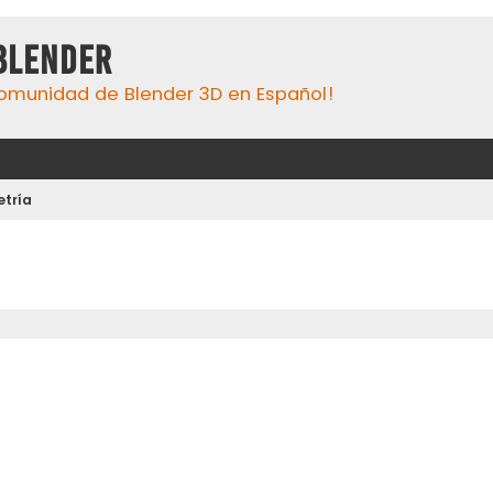
Blender
omunidad de Blender 3D en Español!
tría
eda avanzada