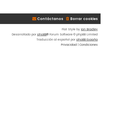
Contáctanos
Borrar cookies
Flat Style by
Ian Bradley
Desarrollado por
phpBB
® Forum Software © phpBB Limited
Traducción al español por
phpBB España
Privacidad
|
Condiciones