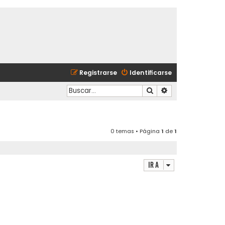
Registrarse
Identificarse
Buscar
Búsqueda avanzad
0 temas • Página
1
de
1
Ir a