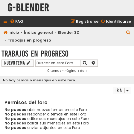
G-Blender
FAQ
Registrarse
Identificarse
B
Inicio
Índice general
Blender 3D
u
Trabajos en progreso
s
Trabajos en progreso
c
Buscar
Búsqueda avanzada
Nuevo Tema
a
0 temas • Página
1
de
1
r
No hay temas o mensajes en este foro.
Ir a
Permisos del foro
No puedes
abrir nuevos temas en este Foro
No puedes
responder a temas en este Foro
No puedes
editar sus mensajes en este Foro
No puedes
borrar sus mensajes en este Foro
No puedes
enviar adjuntos en este Foro