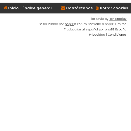
Inicio
Índice general
Contáctanos
Borrar cookies
Flat Style by
Ian Bradley
Desarrollado por
phpBB
® Forum Software © phpBB Limited
Traducción al español por
phpBB España
Privacidad
|
Condiciones