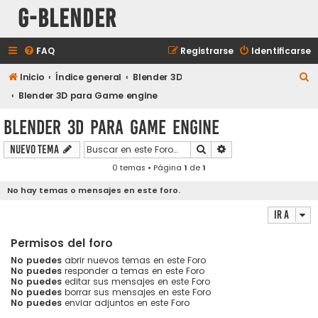
G-Blender
FAQ
Registrarse
Identificarse
B
Inicio
Índice general
Blender 3D
u
Blender 3D para Game engine
s
Blender 3D para Game engine
c
Buscar
Búsqueda avanzada
Nuevo Tema
a
0 temas • Página
1
de
1
r
No hay temas o mensajes en este foro.
Ir a
Permisos del foro
No puedes
abrir nuevos temas en este Foro
No puedes
responder a temas en este Foro
No puedes
editar sus mensajes en este Foro
No puedes
borrar sus mensajes en este Foro
No puedes
enviar adjuntos en este Foro