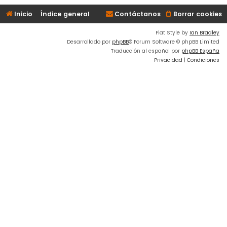
Inicio
Índice general
Contáctanos
Borrar cookies
Flat Style by
Ian Bradley
Desarrollado por
phpBB
® Forum Software © phpBB Limited
Traducción al español por
phpBB España
Privacidad
|
Condiciones