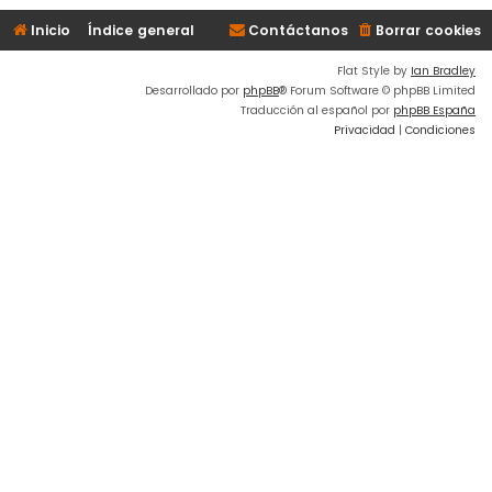
Inicio
Índice general
Contáctanos
Borrar cookies
Flat Style by
Ian Bradley
Desarrollado por
phpBB
® Forum Software © phpBB Limited
Traducción al español por
phpBB España
Privacidad
|
Condiciones