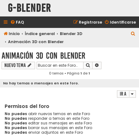
G-Blender
FAQ
Registrarse
Identificarse
B
Inicio
Índice general
Blender 3D
u
Animación 3D con Blender
s
Animación 3D con Blender
c
Buscar
Búsqueda avanzada
Nuevo Tema
a
0 temas • Página
1
de
1
r
No hay temas o mensajes en este foro.
Ir a
Permisos del foro
No puedes
abrir nuevos temas en este Foro
No puedes
responder a temas en este Foro
No puedes
editar sus mensajes en este Foro
No puedes
borrar sus mensajes en este Foro
No puedes
enviar adjuntos en este Foro