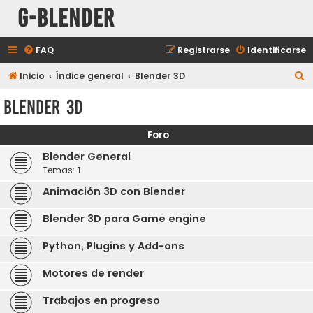
G-Blender
FAQ
Registrarse
Identificarse
B
Inicio
Índice general
Blender 3D
u
Blender 3D
s
c
Foro
a
Blender General
r
Temas:
1
Animación 3D con Blender
Blender 3D para Game engine
Python, Plugins y Add-ons
Motores de render
Trabajos en progreso