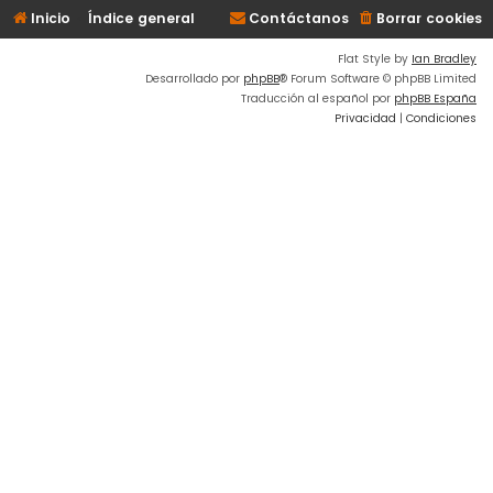
Inicio
Índice general
Contáctanos
Borrar cookies
Flat Style by
Ian Bradley
Desarrollado por
phpBB
® Forum Software © phpBB Limited
Traducción al español por
phpBB España
Privacidad
|
Condiciones