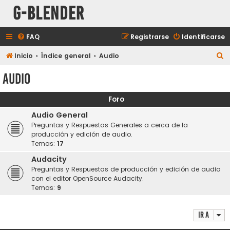
G-Blender
FAQ
Registrarse
Identificarse
B
Inicio
Índice general
Audio
u
Audio
s
c
Foro
a
Audio General
r
Preguntas y Respuestas Generales a cerca de la
producción y edición de audio.
Temas:
17
Audacity
Preguntas y Respuestas de producción y edición de audio
con el editor OpenSource Audacity.
Temas:
9
Ir a