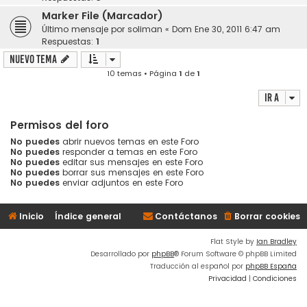
Marker File (Marcador)
Último mensaje por
soliman
«
Dom Ene 30, 2011 6:47 am
Respuestas:
1
Nuevo Tema
10 temas • Página
1
de
1
Ir a
Permisos del foro
No puedes
abrir nuevos temas en este Foro
No puedes
responder a temas en este Foro
No puedes
editar sus mensajes en este Foro
No puedes
borrar sus mensajes en este Foro
No puedes
enviar adjuntos en este Foro
Inicio
Índice general
Contáctanos
Borrar cookies
Flat Style by
Ian Bradley
Desarrollado por
phpBB
® Forum Software © phpBB Limited
Traducción al español por
phpBB España
Privacidad
|
Condiciones