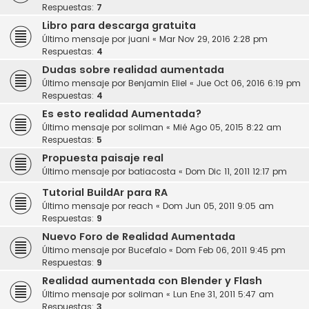
Respuestas:
7
Libro para descarga gratuita
Último mensaje por
juani
«
Mar Nov 29, 2016 2:28 pm
Respuestas:
4
Dudas sobre realidad aumentada
Último mensaje por
Benjamin Eliel
«
Jue Oct 06, 2016 6:19 pm
Respuestas:
4
Es esto realidad Aumentada?
Último mensaje por
soliman
«
Mié Ago 05, 2015 8:22 am
Respuestas:
5
Propuesta paisaje real
Último mensaje por
batiacosta
«
Dom Dic 11, 2011 12:17 pm
Tutorial BuildAr para RA
Último mensaje por
reach
«
Dom Jun 05, 2011 9:05 am
Respuestas:
9
Nuevo Foro de Realidad Aumentada
Último mensaje por
Bucefalo
«
Dom Feb 06, 2011 9:45 pm
Respuestas:
9
Realidad aumentada con Blender y Flash
Último mensaje por
soliman
«
Lun Ene 31, 2011 5:47 am
Respuestas:
3