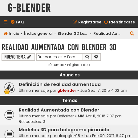
G-Blender
FAQ
Registrarse
Identificarse
B
Inicio
Índice general
Blender 3D Legacy
Realidad Aumentada con Blender 3D
u
Realidad Aumentada con Blender 3D
s
Buscar
Búsqueda avanzada
Nuevo Tema
c
10 temas • Página
1
de
1
a
r
Anuncios
Definición de realidad aumentada
Último mensaje por
gblender
«
Jue Sep 17, 2015 4:02 am
Temas
Realidad Aumentada con Blender
Último mensaje por
Deifainer
«
Mié Abr 11, 2018 7:37 pm
Respuestas:
2
Modelos 3D para holograma piramidal
Último mensaje por
alexpglez98
«
Lun Ene 09, 2017 6:47 pm