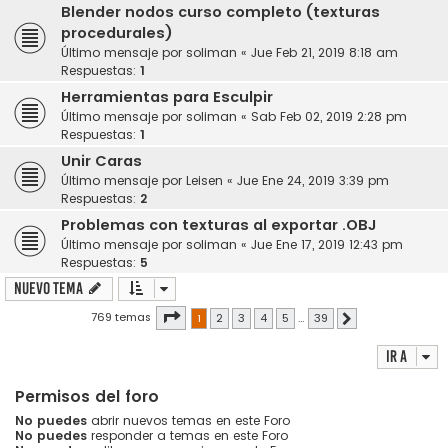
Blender nodos curso completo (texturas
procedurales)
Último mensaje por
soliman
«
Jue Feb 21, 2019 8:18 am
Respuestas:
1
Herramientas para Esculpir
Último mensaje por
soliman
«
Sab Feb 02, 2019 2:28 pm
Respuestas:
1
Unir Caras
Último mensaje por
Leisen
«
Jue Ene 24, 2019 3:39 pm
Respuestas:
2
Problemas con texturas al exportar .OBJ
Último mensaje por
soliman
«
Jue Ene 17, 2019 12:43 pm
Respuestas:
5
Nuevo Tema
Página
1
de
39
769 temas
1
2
3
4
5
…
39
Siguiente
Ir a
Permisos del foro
No puedes
abrir nuevos temas en este Foro
No puedes
responder a temas en este Foro