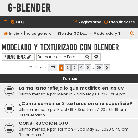
G-Blender
FAQ
Registrarse
Identificarse
B
Inicio
Índice general
Blender 3D Legacy
Modelado y Texturizado con Blender
u
Modelado y Texturizado con Blender
s
Buscar
Búsqueda avanzada
Nuevo Tema
c
a
Página
1
de
39
769 temas
1
2
3
4
5
…
39
Siguiente
r
Temas
La malla no refleja lo que modifico en las UV
Último mensaje por
Meinkun
«
Sab May 01, 2021 7:09 pm
¿Cómo combinar 2 texturas en una superficie?
Último mensaje por
BlackF19
«
Sab Jun 27, 2020 5:19 pm
Respuestas:
2
CONSTRUCCIÓN OJO
Último mensaje por
soliman
«
Sab May 23, 2020 5:45 am
Respuestas:
1