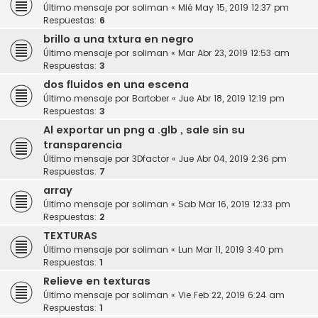
Último mensaje por
soliman
«
Mié May 15, 2019 12:37 pm
Respuestas:
6
brillo a una txtura en negro
Último mensaje por
soliman
«
Mar Abr 23, 2019 12:53 am
Respuestas:
3
dos fluidos en una escena
Último mensaje por
Bartober
«
Jue Abr 18, 2019 12:19 pm
Respuestas:
3
Al exportar un png a .glb , sale sin su
transparencia
Último mensaje por
3Dfactor
«
Jue Abr 04, 2019 2:36 pm
Respuestas:
7
array
Último mensaje por
soliman
«
Sab Mar 16, 2019 12:33 pm
Respuestas:
2
TEXTURAS
Último mensaje por
soliman
«
Lun Mar 11, 2019 3:40 pm
Respuestas:
1
Relieve en texturas
Último mensaje por
soliman
«
Vie Feb 22, 2019 6:24 am
Respuestas:
1