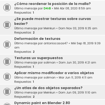
¿Cómo reordenar la posición de la malla?
Último mensaje por
D4rB
«
Mié Abr 08, 2020 8:59 am
Respuestas:
1
¿Se puede mostrar texturas sobre curvas
bezier?
Último mensaje por
Meinkun
«
Dom Nov 03, 2019 6:35 am
Respuestas:
2
Deformación de texturas
Último mensaje por
antoniocasas47
«
Mié Sep 18, 2019 9:39
am
Respuestas:
2
Texturas uv superpuestos
Último mensaje por
soliman
«
Dom Jun 30, 2019 4:21 am
Respuestas:
1
Aplicar mismo modificador a varios objetos
Último mensaje por
soliman
«
Mar Jun 11, 2019 4:11 am
Respuestas:
1
¿Un atlas de dos objetos separados?
Último mensaje por
Meinkun
«
Dom Jun 09, 2019 11:10 am
Respuestas:
2
Dynamic paint en Blender 2.80