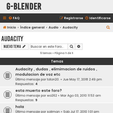
G-Blender
FAQ
Registrarse
Identificarse
B
Inicio
Índice general
Audio
Audacity
u
Audacity
s
Buscar
Búsqueda avanzada
Nuevo Tema
c
9 temas • Página
1
de
1
a
r
Temas
Audacity , dudas , elimimacion de ruidos ,
modulacion de voz etc
Último mensaje por
toton20.
«
Jue May 17, 2018 2:49 pm
Respuestas:
4
esta muerto este foro?
Último mensaje por
wo262
«
Mar Ago 03, 2010 11:53 am
Respuestas:
9
hola
Último mensaje por
soliman
«
Sab Jul 17, 2010 1:01 pm