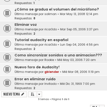
Respuestas:
1
¿Cómo se gradua el volumen del micrófono?
Último mensaje por
soliman
«
Mar May 13, 2008 12:14 pm
Respuestas:
8
Eliminar voz
Último mensaje por
ricar3do
«
Mar Sep 05, 2006 3:37 pm
Respuestas:
2
Tutorial audacity en español
Último mensaje por
ricar3do
«
Lun Sep 04, 2006 4:56 pm
Respuestas:
2
Como sincronizar sonidos a una animacion???
Último mensaje por
Rookie
«
Mié May 03, 2006 7:20 am
Nuevo foro de Audacity!
Último mensaje por
gblender
«
Mié Mar 08, 2006 11:19 pm
Error en eliminar ruido
Último mensaje por
Invitado
«
Mié Dic 31, 1969 7:00 pm
Respuestas:
2
Nuevo Tema
9 temas • Página
1
de
1