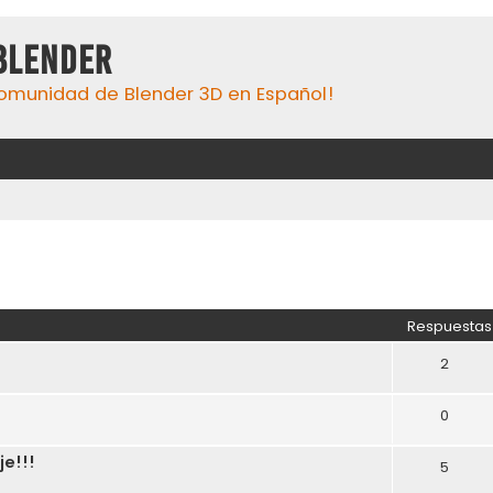
Blender
omunidad de Blender 3D en Español!
eda avanzada
Respuestas
2
0
e!!!
5