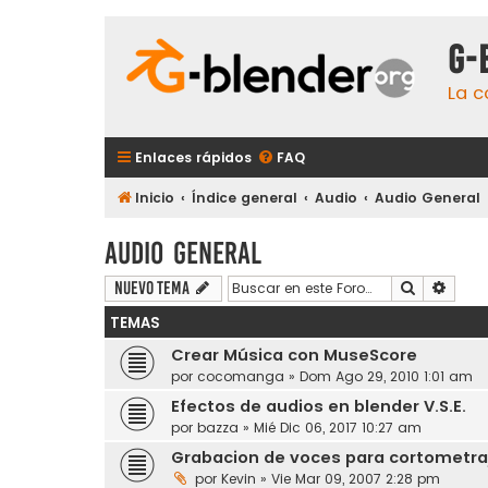
G-
La c
Enlaces rápidos
FAQ
Inicio
Índice general
Audio
Audio General
Audio General
Buscar
Búsqu
Nuevo Tema
TEMAS
Crear Música con MuseScore
por
cocomanga
» Dom Ago 29, 2010 1:01 am
Efectos de audios en blender V.S.E.
por
bazza
» Mié Dic 06, 2017 10:27 am
Grabacion de voces para cortometraj
por
Kevin
» Vie Mar 09, 2007 2:28 pm