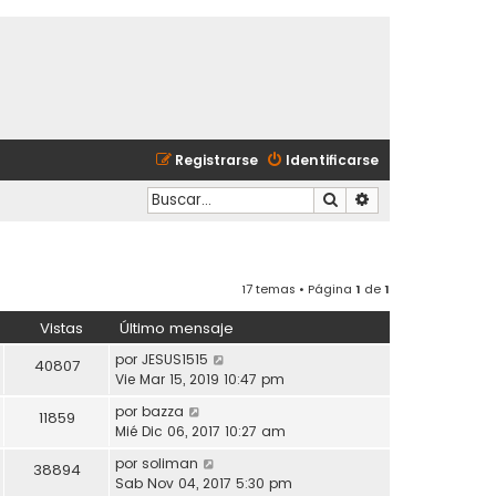
Registrarse
Identificarse
Buscar
Búsqueda avanzad
17 temas • Página
1
de
1
Vistas
Último mensaje
por
JESUS1515
40807
Vie Mar 15, 2019 10:47 pm
por
bazza
11859
Mié Dic 06, 2017 10:27 am
por
soliman
38894
Sab Nov 04, 2017 5:30 pm