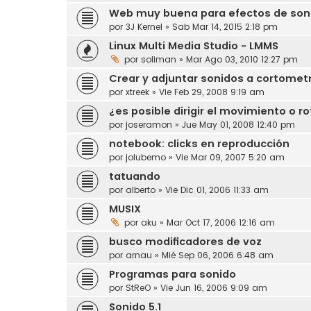
Web muy buena para efectos de son
por
3J Kernel
» Sab Mar 14, 2015 2:18 pm
Linux Multi Media Studio - LMMS
por
soliman
» Mar Ago 03, 2010 12:27 pm
Crear y adjuntar sonidos a cortomet
por
xtreek
» Vie Feb 29, 2008 9:19 am
¿es posible dirigir el movimiento o r
por
joseramon
» Jue May 01, 2008 12:40 pm
notebook: clicks en reproducción
por
jolubemo
» Vie Mar 09, 2007 5:20 am
tatuando
por
alberto
» Vie Dic 01, 2006 11:33 am
MUSIX
por
aku
» Mar Oct 17, 2006 12:16 am
busco modificadores de voz
por
arnau
» Mié Sep 06, 2006 6:48 am
Programas para sonido
por
StReO
» Vie Jun 16, 2006 9:09 am
Sonido 5.1