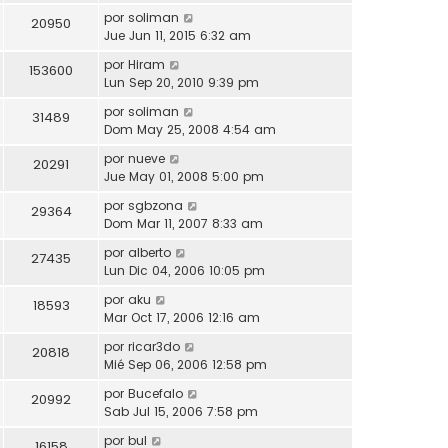
por
soliman
20950
Jue Jun 11, 2015 6:32 am
por
Hiram
153600
Lun Sep 20, 2010 9:39 pm
por
soliman
31489
Dom May 25, 2008 4:54 am
por
nueve
20291
Jue May 01, 2008 5:00 pm
por
sgbzona
29364
Dom Mar 11, 2007 8:33 am
por
alberto
27435
Lun Dic 04, 2006 10:05 pm
por
aku
18593
Mar Oct 17, 2006 12:16 am
por
ricar3do
20818
Mié Sep 06, 2006 12:58 pm
por
Bucefalo
20992
Sab Jul 15, 2006 7:58 pm
por
bul
16158