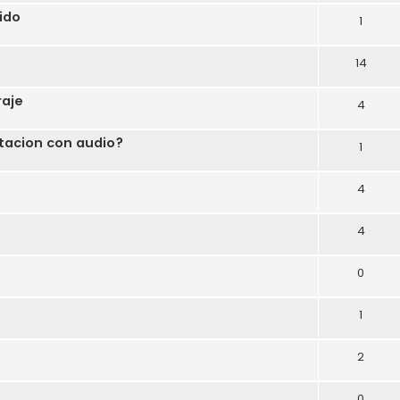
ido
1
14
raje
4
otacion con audio?
1
4
4
0
1
2
0