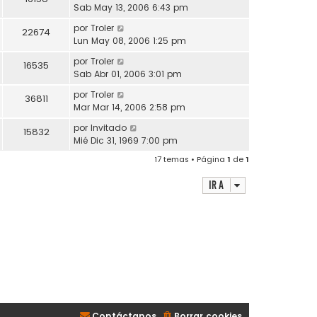
Sab May 13, 2006 6:43 pm
por
Troler
22674
Lun May 08, 2006 1:25 pm
por
Troler
16535
Sab Abr 01, 2006 3:01 pm
por
Troler
36811
Mar Mar 14, 2006 2:58 pm
por
Invitado
15832
Mié Dic 31, 1969 7:00 pm
17 temas • Página
1
de
1
Ir a
Contáctanos
Borrar cookies