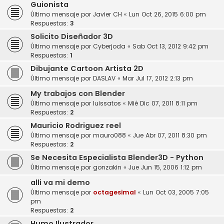
Guionista
Último mensaje por
Javier CH
«
Lun Oct 26, 2015 6:00 pm
Respuestas:
3
Solicito Diseñador 3D
Último mensaje por
Cyberjoda
«
Sab Oct 13, 2012 9:42 pm
Respuestas:
1
Dibujante Cartoon Artista 2D
Último mensaje por
DASLAV
«
Mar Jul 17, 2012 2:13 pm
My trabajos con Blender
Último mensaje por
luissatos
«
Mié Dic 07, 2011 8:11 pm
Respuestas:
2
Mauricio Rodriguez reel
Último mensaje por
mauro088
«
Jue Abr 07, 2011 8:30 pm
Respuestas:
2
Se Necesita Especialista Blender3D - Python
Último mensaje por
gonzakin
«
Jue Jun 15, 2006 1:12 pm
alli va mi demo
Último mensaje por
octagesimal
«
Lun Oct 03, 2005 7:05
pm
Respuestas:
2
Humo Ilustrador