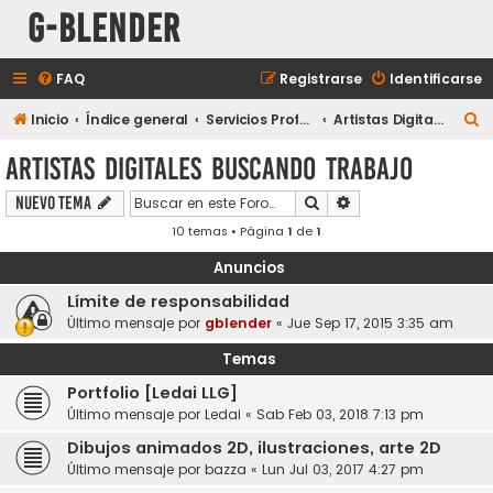
G-Blender
FAQ
Registrarse
Identificarse
B
Inicio
Índice general
Servicios Profesionales y Empleos
Artistas Digitales Buscando Trabajo
u
Artistas Digitales Buscando Trabajo
s
Buscar
Búsqueda avanzada
Nuevo Tema
c
10 temas • Página
1
de
1
a
r
Anuncios
Lí­mite de responsabilidad
Último mensaje por
gblender
«
Jue Sep 17, 2015 3:35 am
Temas
Portfolio [Ledai LLG]
Último mensaje por
Ledai
«
Sab Feb 03, 2018 7:13 pm
Dibujos animados 2D, ilustraciones, arte 2D
Último mensaje por
bazza
«
Lun Jul 03, 2017 4:27 pm