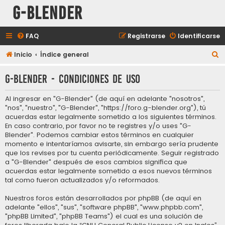
G-Blender
FAQ
Registrarse
Identificarse
B
Inicio
Índice general
u
G-Blender - Condiciones de uso
s
c
Al ingresar en "G-Blender" (de aquí en adelante "nosotros",
a
"nos", "nuestro", "G-Blender", "https://foro.g-blender.org"), tú
acuerdas estar legalmente sometido a los siguientes términos.
r
En caso contrario, por favor no te registres y/o uses "G-
Blender". Podemos cambiar estos términos en cualquier
momento e intentaríamos avisarte, sin embargo sería prudente
que los revises por tu cuenta periódicamente. Seguir registrado
a "G-Blender" después de esos cambios significa que
acuerdas estar legalmente sometido a esos nuevos términos
tal como fueron actualizados y/o reformados.
Nuestros foros están desarrollados por phpBB (de aquí en
adelante "ellos", "sus", "software phpBB", "www.phpbb.com",
"phpBB Limited", "phpBB Teams") el cual es una solución de