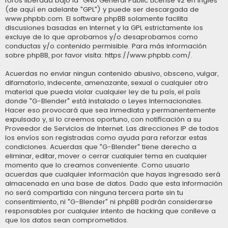
foros liberada bajo la “
GNU General Public License v2 en Ingles
”
(de aquí en adelante "GPL") y puede ser descargada de
www.phpbb.com
. El software phpBB solamente facilita
discusiones basadas en Internet y la GPL estrictamente los
excluye de lo que aprobamos y/o desaprobamos como
conductas y/o contenido permisible. Para más información
sobre phpBB, por favor visita:
https://www.phpbb.com/
.
Acuerdas no enviar ningun contenido abusivo, obsceno, vulgar,
difamatorio, indecente, amenazante, sexual o cualquier otro
material que pueda violar cualquier ley de tu país, el país
donde "G-Blender" está instalado o Leyes Internacionales.
Hacer eso provocará que sea inmediata y permanentemente
expulsado y, si lo creemos oportuno, con notificación a su
Proveedor de Servicios de Internet. Las direcciones IP de todos
los envíos son registradas como ayuda para reforzar estas
condiciones. Acuerdas que "G-Blender" tiene derecho a
eliminar, editar, mover o cerrar cualquier tema en cualquier
momento que lo creamos conveniente. Como usuario
acuerdas que cualquier información que hayas ingresado será
almacenada en una base de datos. Dado que esta información
no será compartida con ninguna tercera parte sin tu
consentimiento, ni "G-Blender" ni phpBB podrán considerarse
responsables por cualquier intento de hacking que conlleve a
que los datos sean comprometidos.