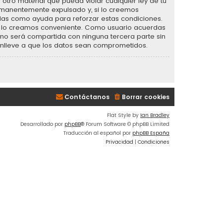
otro material que pueda violar cualquier ley de tu
ermanentemente expulsado y, si lo creemos
radas como ayuda para reforzar estas condiciones.
ue lo creamos conveniente. Como usuario acuerdas
o será compartida con ninguna tercera parte sin
conlleve a que los datos sean comprometidos.
Contáctanos
Borrar cookies
Flat Style by
Ian Bradley
Desarrollado por
phpBB
® Forum Software © phpBB Limited
Traducción al español por
phpBB España
Privacidad
|
Condiciones