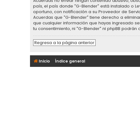
Acuerdas no enviar ningun contenido abusivo, obsce
país, el país donde "G-Blender" está instalado o 
oportuno, con notificación a su Proveedor de Servi
Acuerdas que "G-Blender" tiene derecho a elimina
que cualquier información que hayas ingresado se
tu consentimiento, ni "G-Blender" ni phpBB podrán
Regresa a la página anterior
Inicio
Índice general