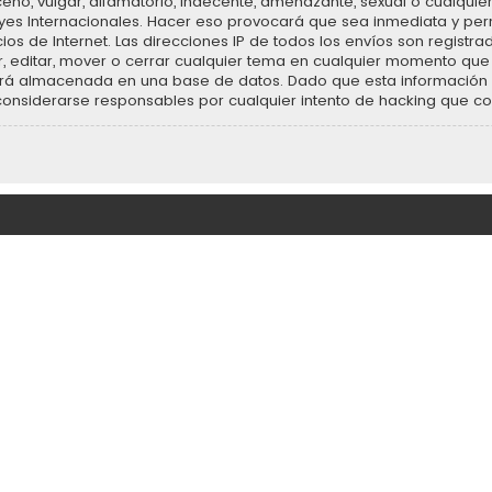
no, vulgar, difamatorio, indecente, amenazante, sexual o cualquier 
Leyes Internacionales. Hacer eso provocará que sea inmediata y p
cios de Internet. Las direcciones IP de todos los envíos son regist
r, editar, mover o cerrar cualquier tema en cualquier momento q
rá almacenada en una base de datos. Dado que esta información n
 considerarse responsables por cualquier intento de hacking que 