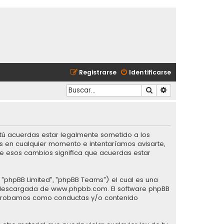
Registrarse
Identificarse
Buscar
Búsqueda avanzad
), tú acuerdas estar legalmente sometido a los
os en cualquier momento e intentaríamos avisarte,
de esos cambios significa que acuerdas estar
 "phpBB Limited", "phpBB Teams") el cual es una
r descargada de
www.phpbb.com
. El software phpBB
esaprobamos como conductas y/o contenido