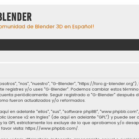
Blender
omunidad de Blender 3D en Español!
sotros", "nos", "nuestro", "G-Blender", "https://foro.g-blender.org"
no te registres y/o uses "G-Blender". Podemos cambiar estos términ
 cuenta periódicamente. Seguir registrado a "G-Blender" después 
omo fueron actualizados y/o reformados.
quí en adelante "ellos", "sus", "software phpBB", "www.phpbb.com",
lic License v2 en Ingles
” (de aquí en adelante "GPL") y puede se
et y la GPL estrictamente los excluye de lo que aprobamos y/o d
favor visita:
https://www.phpbb.com/
.