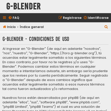
G-Blender
FAQ
Registrarse
Identificarse
B
Inicio
Índice general
u
G-Blender - Condiciones de uso
s
c
Al ingresar en "G-Blender" (de aquí en adelante "nosotros",
a
"nos", "nuestro", "G-Blender", "https://foro.g-blender.org"), tú
acuerdas estar legalmente sometido a los siguientes términos.
r
En caso contrario, por favor no te registres y/o uses "G-
Blender". Podemos cambiar estos términos en cualquier
momento e intentaríamos avisarte, sin embargo sería prudente
que los revises por tu cuenta periódicamente. Seguir registrado
a "G-Blender" después de esos cambios significa que
acuerdas estar legalmente sometido a esos nuevos términos
tal como fueron actualizados y/o reformados.
Nuestros foros están desarrollados por phpBB (de aquí en
adelante "ellos", "sus", "software phpBB", "www.phpbb.com",
"phpBB Limited", "phpBB Teams") el cual es una solución de