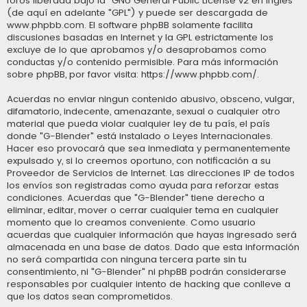
foros liberada bajo la “
GNU General Public License v2 en Ingles
”
(de aquí en adelante "GPL") y puede ser descargada de
www.phpbb.com
. El software phpBB solamente facilita
discusiones basadas en Internet y la GPL estrictamente los
excluye de lo que aprobamos y/o desaprobamos como
conductas y/o contenido permisible. Para más información
sobre phpBB, por favor visita:
https://www.phpbb.com/
.
Acuerdas no enviar ningun contenido abusivo, obsceno, vulgar,
difamatorio, indecente, amenazante, sexual o cualquier otro
material que pueda violar cualquier ley de tu país, el país
donde "G-Blender" está instalado o Leyes Internacionales.
Hacer eso provocará que sea inmediata y permanentemente
expulsado y, si lo creemos oportuno, con notificación a su
Proveedor de Servicios de Internet. Las direcciones IP de todos
los envíos son registradas como ayuda para reforzar estas
condiciones. Acuerdas que "G-Blender" tiene derecho a
eliminar, editar, mover o cerrar cualquier tema en cualquier
momento que lo creamos conveniente. Como usuario
acuerdas que cualquier información que hayas ingresado será
almacenada en una base de datos. Dado que esta información
no será compartida con ninguna tercera parte sin tu
consentimiento, ni "G-Blender" ni phpBB podrán considerarse
responsables por cualquier intento de hacking que conlleve a
que los datos sean comprometidos.