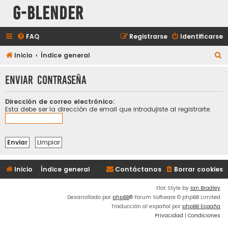
G-Blender
FAQ
Registrarse
Identificarse
B
Inicio
Índice general
u
Enviar contraseña
s
c
Dirección de correo electrónico:
a
Esta debe ser la dirección de email que introdujiste al registrarte.
r
Inicio
Índice general
Contáctanos
Borrar cookies
Flat Style by
Ian Bradley
Desarrollado por
phpBB
® Forum Software © phpBB Limited
Traducción al español por
phpBB España
Privacidad
|
Condiciones