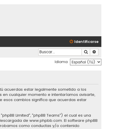
Identificarse
Buscar
Búsqueda avanzad
Idioma:
), tú acuerdas estar legalmente sometido a los
os en cualquier momento e intentaríamos avisarte,
de esos cambios significa que acuerdas estar
 "phpBB Limited", "phpBB Teams") el cual es una
r descargada de
www.phpbb.com
. El software phpBB
esaprobamos como conductas y/o contenido