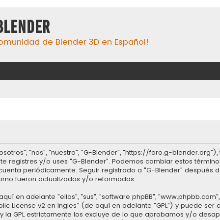
Blender
omunidad de Blender 3D en Español!
sotros", "nos", "nuestro", "G-Blender", "https://foro.g-blender.org"
no te registres y/o uses "G-Blender". Podemos cambiar estos términ
 cuenta periódicamente. Seguir registrado a "G-Blender" después 
omo fueron actualizados y/o reformados.
quí en adelante "ellos", "sus", "software phpBB", "www.phpbb.com",
lic License v2 en Ingles
” (de aquí en adelante "GPL") y puede se
et y la GPL estrictamente los excluye de lo que aprobamos y/o d