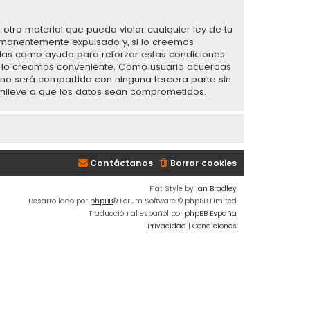
otro material que pueda violar cualquier ley de tu
ermanentemente expulsado y, si lo creemos
radas como ayuda para reforzar estas condiciones.
ue lo creamos conveniente. Como usuario acuerdas
o será compartida con ninguna tercera parte sin
conlleve a que los datos sean comprometidos.
Contáctanos
Borrar cookies
Flat Style by
Ian Bradley
Desarrollado por
phpBB
® Forum Software © phpBB Limited
Traducción al español por
phpBB España
Privacidad
|
Condiciones