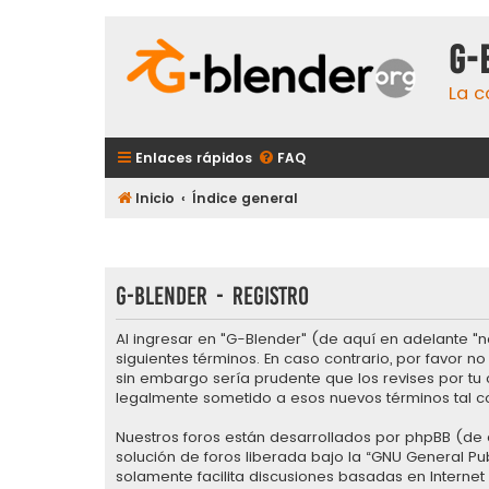
G-
La c
Enlaces rápidos
FAQ
Inicio
Índice general
G-Blender - Registro
Al ingresar en "G-Blender" (de aquí en adelante "no
siguientes términos. En caso contrario, por favor 
sin embargo sería prudente que los revises por tu
legalmente sometido a esos nuevos términos tal c
Nuestros foros están desarrollados por phpBB (de a
solución de foros liberada bajo la “
GNU General Pub
solamente facilita discusiones basadas en Intern