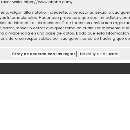
favor visita:
https://www.phpbb.com/
.
no, vulgar, difamatorio, indecente, amenazante, sexual o cualquier 
Leyes Internacionales. Hacer eso provocará que sea inmediata y p
cios de Internet. Las direcciones IP de todos los envíos son regist
r, editar, mover o cerrar cualquier tema en cualquier momento q
rá almacenada en una base de datos. Dado que esta información n
 considerarse responsables por cualquier intento de hacking que 