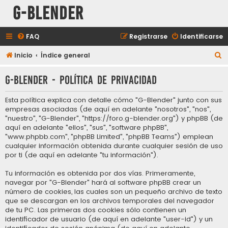
G-Blender
FAQ
Registrarse
Identificarse
B
Inicio
Índice general
u
G-Blender - Política de privacidad
s
c
Esta política explica con detalle cómo "G-Blender" junto con sus
a
empresas asociadas (de aquí en adelante "nosotros", "nos",
"nuestro", "G-Blender", "https://foro.g-blender.org") y phpBB (de
r
aquí en adelante "ellos", "sus", "software phpBB",
"www.phpbb.com", "phpBB Limited", "phpBB Teams") emplean
cualquier información obtenida durante cualquier sesión de uso
por ti (de aquí en adelante "tu información").
Tu información es obtenida por dos vías. Primeramente,
navegar por "G-Blender" hará al software phpBB crear un
número de cookies, las cuales son un pequeño archivo de texto
que se descargan en los archivos temporales del navegador
de tu PC. Las primeras dos cookies sólo contienen un
identificador de usuario (de aquí en adelante "user-id") y un