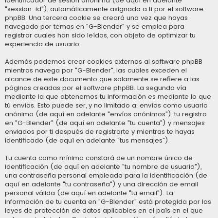
identificador de sesión anónima (de aquí en adelante
"session-id"), automáticamente asignada a ti por el software
phpBB. Una tercera cookie se creará una vez que hayas
navegado por temas en "G-Blender" y se emplea para
registrar cuales han sido leídos, con objeto de optimizar tu
experiencia de usuario.
Además podemos crear cookies externas al software phpBB
mientras navega por "G-Blender", las cuales exceden el
alcance de este documento que solamente se refiere a las
páginas creadas por el software phpBB. La segunda vía
mediante la que obtenemos tu información es mediante lo que
tú envías. Esto puede ser, y no limitado a: envíos como usuario
anónimo (de aquí en adelante "envíos anónimos"), tu registro
en "G-Blender" (de aquí en adelante "tu cuenta") y mensajes
enviados por ti después de registrarte y mientras te hayas
identificado (de aquí en adelante "tus mensajes").
Tu cuenta como mínimo constará de un nombre único de
identificación (de aquí en adelante "tu nombre de usuario"),
una contraseña personal empleada para la identificación (de
aquí en adelante "tu contraseña") y una dirección de email
personal válida (de aquí en adelante "tu email"). La
información de tu cuenta en "G-Blender" está protegida por las
leyes de protección de datos aplicables en el país en el que