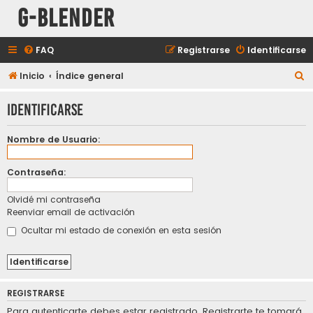
G-Blender
FAQ
Registrarse
Identificarse
B
Inicio
Índice general
u
Identificarse
s
c
Nombre de Usuario:
a
r
Contraseña:
Olvidé mi contraseña
Reenviar email de activación
Ocultar mi estado de conexión en esta sesión
REGISTRARSE
Para autenticarte debes estar registrado. Registrarte te tomará