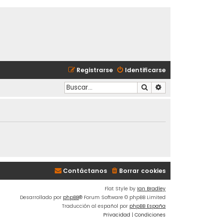
Registrarse
Identificarse
Buscar
Búsqueda avanzad
Contáctanos
Borrar cookies
Flat Style by
Ian Bradley
Desarrollado por
phpBB
® Forum Software © phpBB Limited
Traducción al español por
phpBB España
Privacidad
|
Condiciones