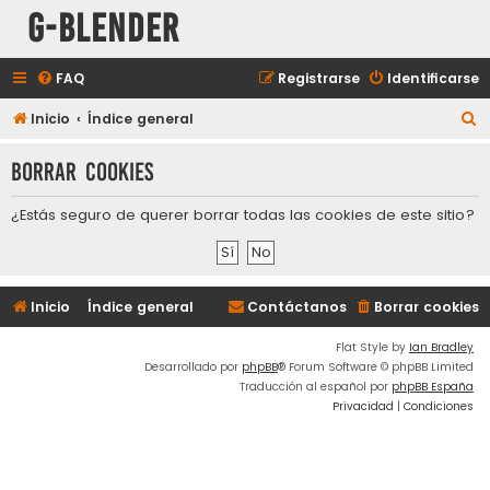
G-Blender
FAQ
Registrarse
Identificarse
B
Inicio
Índice general
u
Borrar cookies
s
c
¿Estás seguro de querer borrar todas las cookies de este sitio?
a
r
Inicio
Índice general
Contáctanos
Borrar cookies
Flat Style by
Ian Bradley
Desarrollado por
phpBB
® Forum Software © phpBB Limited
Traducción al español por
phpBB España
Privacidad
|
Condiciones