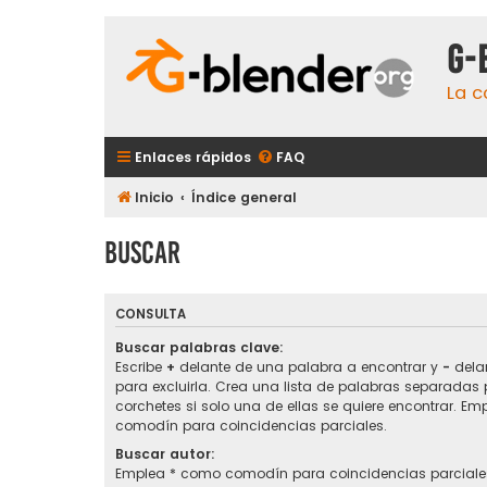
G-
La c
Enlaces rápidos
FAQ
Inicio
Índice general
Buscar
CONSULTA
Buscar palabras clave:
Escribe
+
delante de una palabra a encontrar y
-
delan
para excluirla. Crea una lista de palabras separadas
corchetes si solo una de ellas se quiere encontrar. E
comodín para coincidencias parciales.
Buscar autor:
Emplea * como comodín para coincidencias parciale