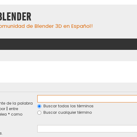
Blender
omunidad de Blender 3D en Español!
te de la palabra
Buscar todos los términos
 por
|
entre
Buscar cualquier término
mplea
*
como
s.