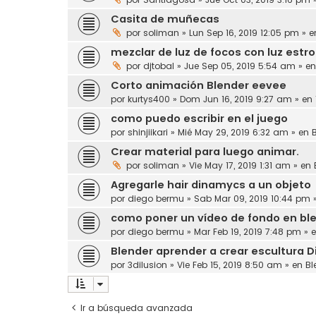
Casita de muñecas
por
soliman
» Lun Sep 16, 2019 12:05 pm » 
mezclar de luz de focos con luz estr
por
djtobal
» Jue Sep 05, 2019 5:54 am » e
Corto animación Blender eevee
por
kurtys400
» Dom Jun 16, 2019 9:27 am » en
como puedo escribir en el juego
por
shinjiikari
» Mié May 29, 2019 6:32 am » en
Crear material para luego animar.
por
soliman
» Vie May 17, 2019 1:31 am » en
Agregarle hair dinamycs a un objeto
por
diego bermu
» Sab Mar 09, 2019 10:44 pm 
como poner un vídeo de fondo en ble
por
diego bermu
» Mar Feb 19, 2019 7:48 pm » 
Blender aprender a crear escultura Di
por
3dilusion
» Vie Feb 15, 2019 8:50 am » en
Bl
Ir a búsqueda avanzada