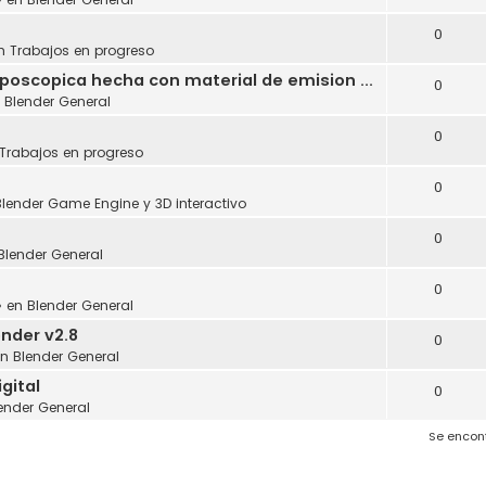
0
en
Trabajos en progreso
oposcopica hecha con material de emision ...
0
n
Blender General
0
Trabajos en progreso
0
Blender Game Engine y 3D interactivo
0
Blender General
0
» en
Blender General
nder v2.8
0
en
Blender General
gital
0
ender General
Se encon