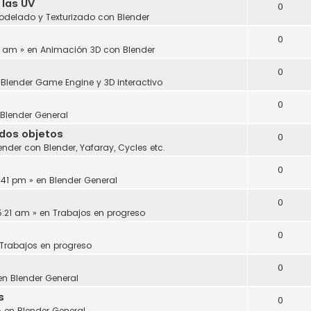
 las UV
0
odelado y Texturizado con Blender
0
6 am » en
Animación 3D con Blender
0
n
Blender Game Engine y 3D interactivo
0
Blender General
dos objetos
0
ender con Blender, Yafaray, Cycles etc.
0
6:41 pm » en
Blender General
0
5:21 am » en
Trabajos en progreso
0
Trabajos en progreso
0
 en
Blender General
s
0
» en
Blender General