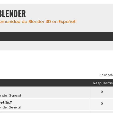
Blender
omunidad de Blender 3D en Español!
Se encon
Respuestas
0
ender General
tflix?
0
ender General