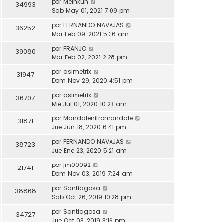
por
Meinkun
34993
Sab May 01, 2021 7:09 pm
por
FERNANDO NAVAJAS
36252
Mar Feb 09, 2021 5:36 am
por
FRANJO
39080
Mar Feb 02, 2021 2:28 pm
por
asimetrix
31947
Dom Nov 29, 2020 4:51 pm
por
asimetrix
36707
Mié Jul 01, 2020 10:23 am
por
Mandalenitromandale
31871
Jue Jun 18, 2020 6:41 pm
por
FERNANDO NAVAJAS
38723
Jue Ene 23, 2020 5:21 am
por
jm00092
21741
Dom Nov 03, 2019 7:24 am
por
Santiagosa
38868
Sab Oct 26, 2019 10:28 pm
por
Santiagosa
34727
Jue Oct 03, 2019 3:16 pm