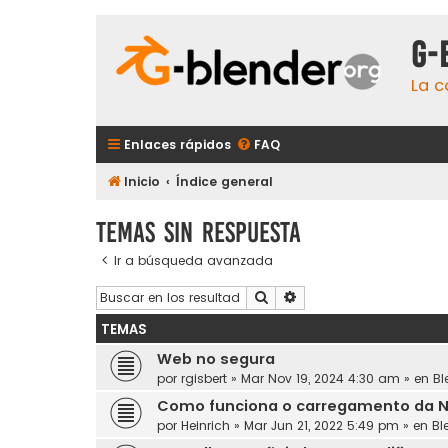
G-
La c
Enlaces rápidos
FAQ
Inicio
Índice general
Temas sin respuesta
Ir a búsqueda avanzada
Buscar
Búsqueda avanzada
TEMAS
Web no segura
por
rgisbert
» Mar Nov 19, 2024 4:30 am » en
Bl
Como funciona o carregamento da Ne
por
Heinrich
» Mar Jun 21, 2022 5:49 pm » en
Bl