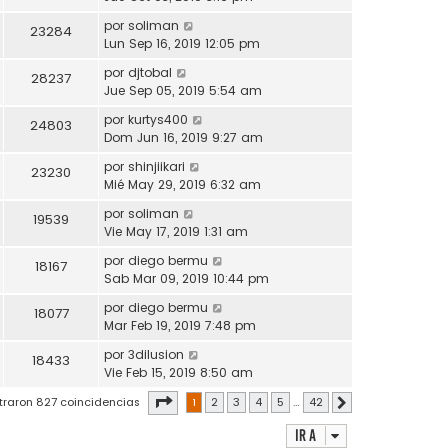
por
soliman
23284
Lun Sep 16, 2019 12:05 pm
por
djtobal
28237
Jue Sep 05, 2019 5:54 am
por
kurtys400
24803
Dom Jun 16, 2019 9:27 am
por
shinjiikari
23230
Mié May 29, 2019 6:32 am
por
soliman
19539
Vie May 17, 2019 1:31 am
por
diego bermu
18167
Sab Mar 09, 2019 10:44 pm
por
diego bermu
18077
Mar Feb 19, 2019 7:48 pm
por
3dilusion
18433
Vie Feb 15, 2019 8:50 am
Página
1
de
42
traron 827 coincidencias
1
2
3
4
5
…
42
Siguiente
Ir a