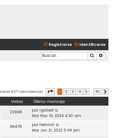
Registrarse
Identificarse
Buscar
Búsqueda avanzad
Página
1
de
42
traron 827 coincidencias
1
2
3
4
5
…
42
Siguiente
Vistas
Último mensaje
por
rgisbert
23998
Mar Nov 19, 2024 4:30 am
por
Heinrich
36476
Mar Jun 21, 2022 5:49 pm