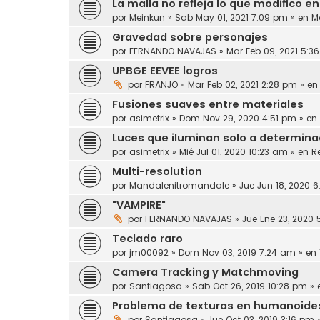
La malla no refleja lo que modifico en
por
Meinkun
» Sab May 01, 2021 7:09 pm » en
M
Gravedad sobre personajes
por
FERNANDO NAVAJAS
» Mar Feb 09, 2021 5:3
UPBGE EEVEE logros
por
FRANJO
» Mar Feb 02, 2021 2:28 pm » e
Fusiones suaves entre materiales
por
asimetrix
» Dom Nov 29, 2020 4:51 pm » en
Luces que iluminan solo a determina
por
asimetrix
» Mié Jul 01, 2020 10:23 am » en
R
Multi-resolution
por
Mandalenitromandale
» Jue Jun 18, 2020 
"VAMPIRE"
por
FERNANDO NAVAJAS
» Jue Ene 23, 2020 
Teclado raro
por
jm00092
» Dom Nov 03, 2019 7:24 am » en
Camera Tracking y Matchmoving
por
Santiagosa
» Sab Oct 26, 2019 10:28 pm »
Problema de texturas en humanoide
por
Santiagosa
» Jue Oct 03, 2019 3:16 pm 