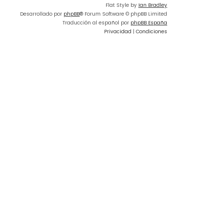
Flat Style by
Ian Bradley
Desarrollado por
phpBB
® Forum Software © phpBB Limited
Traducción al español por
phpBB España
Privacidad
|
Condiciones