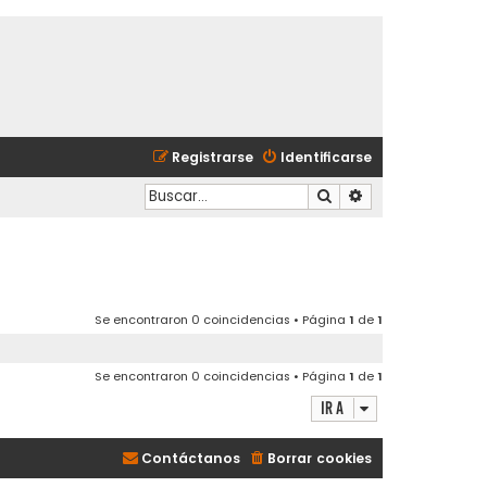
Registrarse
Identificarse
Buscar
Búsqueda avanzad
Se encontraron 0 coincidencias • Página
1
de
1
Se encontraron 0 coincidencias • Página
1
de
1
Ir a
Contáctanos
Borrar cookies