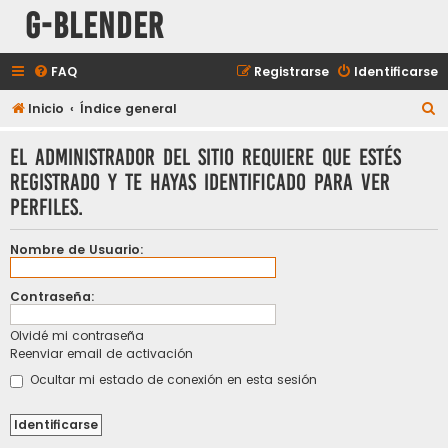
G-Blender
FAQ
Registrarse
Identificarse
B
Inicio
Índice general
u
El administrador del sitio requiere que estés
s
registrado y te hayas identificado para ver
c
perfiles.
a
r
Nombre de Usuario:
Contraseña:
Olvidé mi contraseña
Reenviar email de activación
Ocultar mi estado de conexión en esta sesión