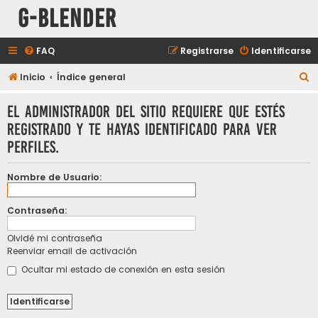
G-Blender
FAQ
Registrarse
Identificarse
B
Inicio
Índice general
u
El administrador del sitio requiere que estés
s
registrado y te hayas identificado para ver
c
perfiles.
a
r
Nombre de Usuario:
Contraseña:
Olvidé mi contraseña
Reenviar email de activación
Ocultar mi estado de conexión en esta sesión