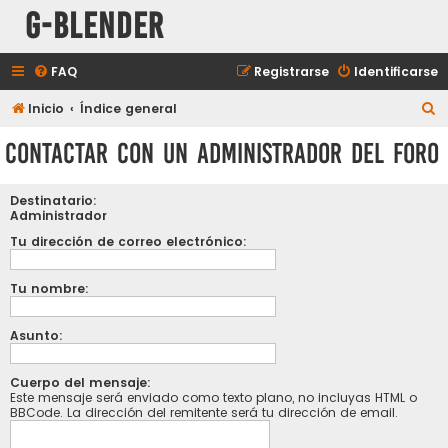
G-Blender
FAQ
Registrarse
Identificarse
B
Inicio
Índice general
u
Contactar con un Administrador del Foro
s
c
Destinatario:
a
Administrador
r
Tu dirección de correo electrónico:
Tu nombre:
Asunto:
Cuerpo del mensaje:
Este mensaje será enviado como texto plano, no incluyas HTML o
BBCode. La dirección del remitente será tu dirección de email.