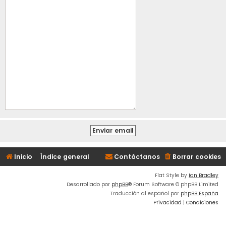
Inicio
Índice general
Contáctanos
Borrar cookies
Flat Style by
Ian Bradley
Desarrollado por
phpBB
® Forum Software © phpBB Limited
Traducción al español por
phpBB España
Privacidad
|
Condiciones