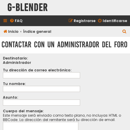
G-Blender
FAQ
Registrarse
Identificarse
B
Inicio
Índice general
u
Contactar con un Administrador del Foro
s
c
Destinatario:
a
Administrador
r
Tu dirección de correo electrónico:
Tu nombre:
Asunto:
Cuerpo del mensaje:
Este mensaje será enviado como texto plano, no incluyas HTML o
BBCode. La dirección del remitente será tu dirección de email.