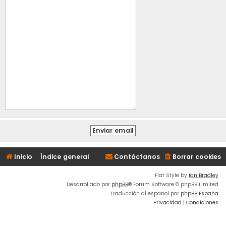
Inicio
Índice general
Contáctanos
Borrar cookies
Flat Style by
Ian Bradley
Desarrollado por
phpBB
® Forum Software © phpBB Limited
Traducción al español por
phpBB España
Privacidad
|
Condiciones