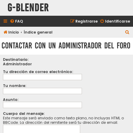
G-Blender
FAQ
Registrarse
Identificarse
B
Inicio
Índice general
u
Contactar con un Administrador del Foro
s
c
Destinatario:
a
Administrador
r
Tu dirección de correo electrónico:
Tu nombre:
Asunto:
Cuerpo del mensaje:
Este mensaje será enviado como texto plano, no incluyas HTML o
BBCode. La dirección del remitente será tu dirección de email.