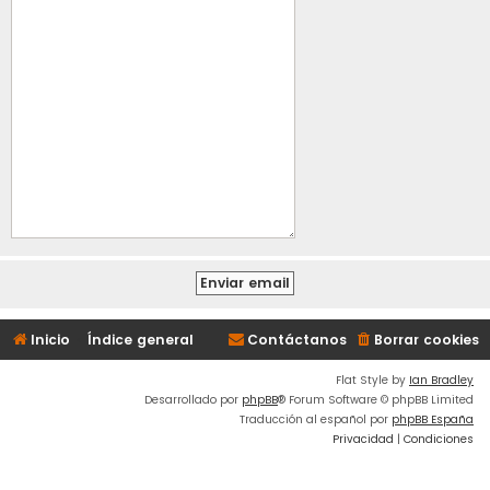
Inicio
Índice general
Contáctanos
Borrar cookies
Flat Style by
Ian Bradley
Desarrollado por
phpBB
® Forum Software © phpBB Limited
Traducción al español por
phpBB España
Privacidad
|
Condiciones