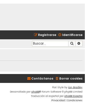
Registrarse
Identificarse
Buscar
Búsqueda avanzad
Contáctanos
Borrar cookies
Flat Style by
Ian Bradley
Desarrollado por
phpBB
® Forum Software © phpBB Limited
Traducción al español por
phpBB España
Privacidad
|
Condiciones