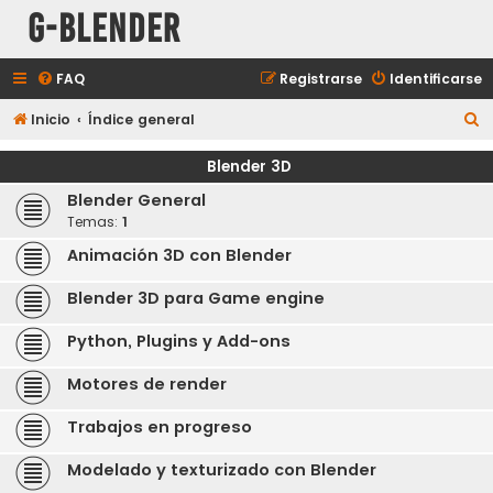
G-Blender
FAQ
Registrarse
Identificarse
B
Inicio
Índice general
u
Blender 3D
s
Blender General
c
Temas:
1
a
Animación 3D con Blender
r
Blender 3D para Game engine
Python, Plugins y Add-ons
Motores de render
Trabajos en progreso
Modelado y texturizado con Blender