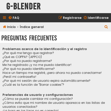
G-Blender
FAQ
Registrarse
Identificarse
B
Inicio
Índice general
u
Preguntas Frecuentes
s
c
Problemas acerca de la identificación y el registro
a
¿Por qué me tengo que registrar?
¿Qué es COPPA? (APPCO)
r
¿Por qué no puedo registrarme?
Me he registrado ¡y no me puedo identificar!
¿Por qué no puedo identificarme?
Hace un tiempo me registré, ¡pero ahora no puedo conectarme!
¡Perdí mi contraseña!
¿Por qué mi sesión de usuario expira automáticamente?
¿Cuál es la función de "Borrar cookies"?
Preferencias de usuario y configuraciones
¿Cómo se puede cambiar mi configuración?
¿Cómo evito que mi nombre de usuario aparezca en las listas de
usuarios conectados?
¡La hora en los foros no es correcta!